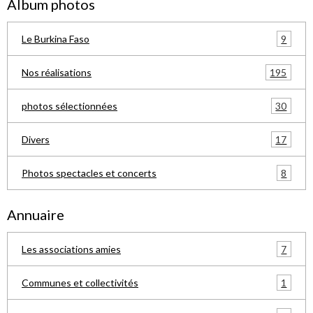
Album photos
9
Le Burkina Faso
195
Nos réalisations
30
photos sélectionnées
17
Divers
8
Photos spectacles et concerts
Annuaire
7
Les associations amies
1
Communes et collectivités