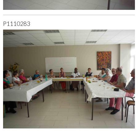
P1110283