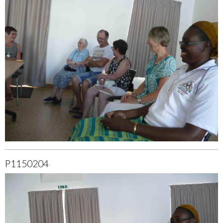
P1150204