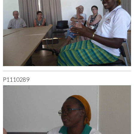
P1110289