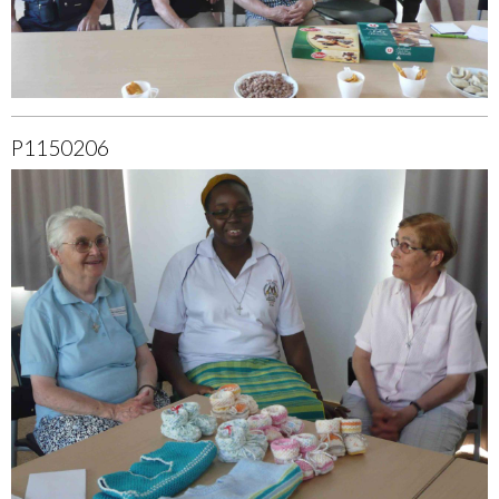
P1150206