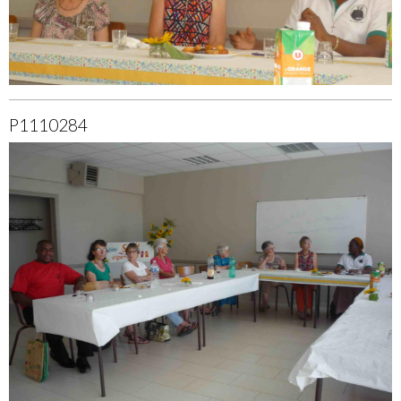
P1110284