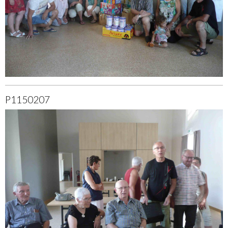
P1150207